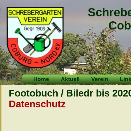
Schrebe
Cobur
Home
Aktuell
Verein
Lin
Footobuch / Biledr bis 2020
Datenschutz