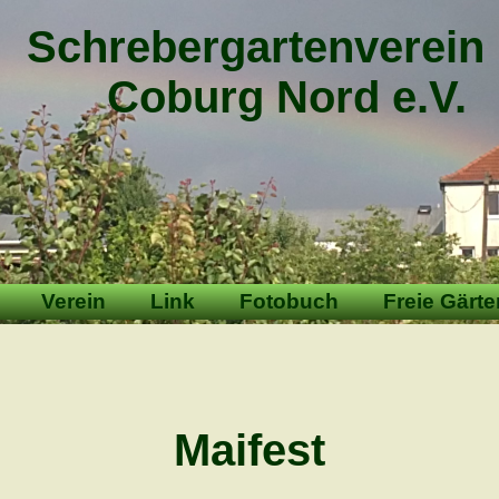
Schrebergartenverein
Coburg Nord e.V.
Verein
Link
Fotobuch
Freie Gärte
Maifest